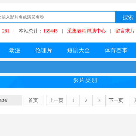
：
261
|
本站总计：
139445
|
采集教程帮助中心
|
留言求片
动漫
伦理片
短剧大全
体育赛事
影片类别
首页
上一页
1
2
3
下一页
/3页