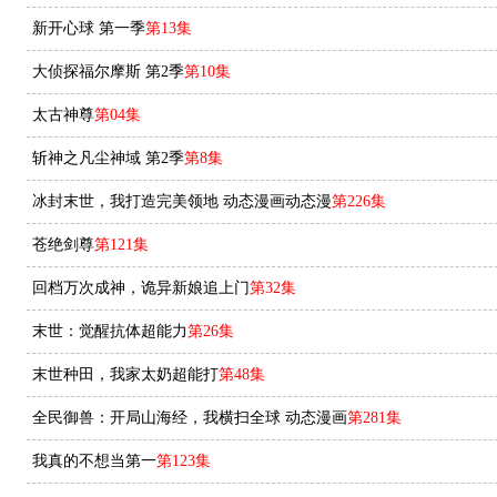
新开心球 第一季
第13集
大侦探福尔摩斯 第2季
第10集
太古神尊
第04集
斩神之凡尘神域 第2季
第8集
冰封末世，我打造完美领地 动态漫画动态漫
第226集
苍绝剑尊
第121集
回档万次成神，诡异新娘追上门
第32集
末世：觉醒抗体超能力​
第26集
末世种田，我家太奶超能打
第48集
全民御兽：开局山海经，我横扫全球 动态漫画
第281集
我真的不想当第一
第123集