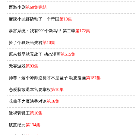
西游小剧
第60集完结
麻辣小龙虾撬动了一个帝国
第10集
暴富系统：我有999个新马甲 第二季
第172集
捡了个狐妖当夫君
第10集
原来我早就无敌了 动态漫画
第515集
无妄游戏
第93集
师尊：这个冲师逆徒才不是圣子 动态漫画
第187集
恋爱脑散退本宫要掌权
第10集
花仙子之魔法香对论
第16集
近视驯狐王
第10集
破茧纪元
第134集