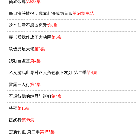
仙武帝尊
第525集
每日渔获情报，我靠赶海成为首富
第64集完结
这个仙君不想谈恋爱
第6集
穿书后我作成了大功臣
第6集
软饭男是大佬
第6集
我独自盗墓
第4集
乙女游戏世界对路人角色很不友好 第二季
第4集
雷霆三人行
第4集
不虐待我的继母与继姐
第4集
将夜
第16集
盗妖行
第49集
楚新钓鱼 第二季
第157集