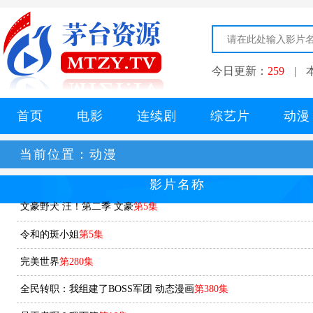
今日更新：
259
|
首页
电影
连续剧
综艺片
动漫
当前位置：
动漫
影片名称
文豪野犬 汪！第二季 文豪
第5集
令和的斑小姐
第5集
完美世界
第280集
全民转职：我组建了BOSS军团 动态漫画
第380集