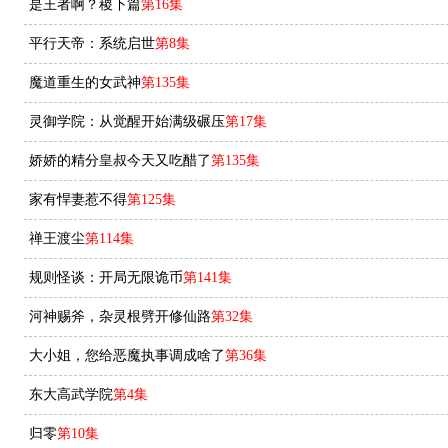
是王者啊？稷下篇
第16集
平行天帝：系统启世
第8集
魔道重生的女武神
第135集
灵御学院：从觉醒开始满级碾压
第17集
娇娇的精分皇叔今天又吃醋了
第135集
家有悍妻惹不得
第125集
禅王渡尘
第114集
规则怪谈：开局无限诡币
第141集
河神赐斧，杂灵根劈开修仙路
第32集
大小姐，您给恶魔执事调成啥了
第36集
东大高武学院
第4集
归零
第10集