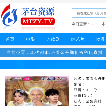
今日更新：
33
|
本
首页
电影
连续剧
综艺片
动漫
当前位置：
现代都市/带着金丹期祖爷爷玩直播
片名：带着金丹期
别名：
豆瓣：0.0 分
豆瓣ID：0
状态：全集完结