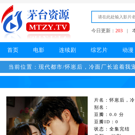
今日更新：
203
|
首页
电影
连续剧
综艺片
动漫
当前位置：
现代都市/怀崽后，冷面厂长追着我
片名：怀崽后，冷
别名：
豆瓣：0.0 分
豆瓣ID：0
状态：全集完结