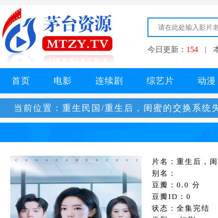
今日更新：
154
|
首页
电影
连续剧
综艺片
动漫
当前位置：
重生民国/重生后，闺蜜的交换系统
片名：重生后，闺
别名：
豆瓣：0.0 分
豆瓣ID：0
状态：全集完结