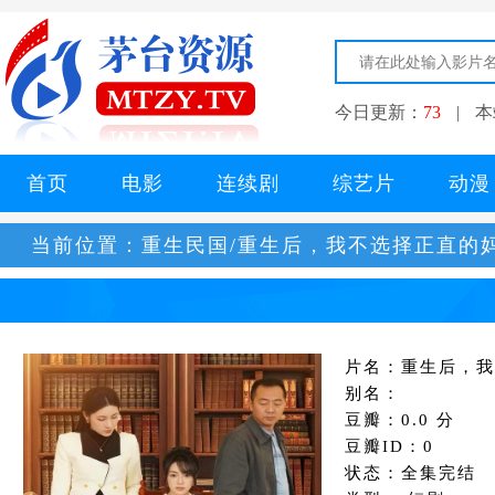
今日更新：
73
|
本
首页
电影
连续剧
综艺片
动漫
当前位置：
重生民国/重生后，我不选择正直的
片名：重生后，我
别名：
豆瓣：0.0 分
豆瓣ID：0
状态：全集完结