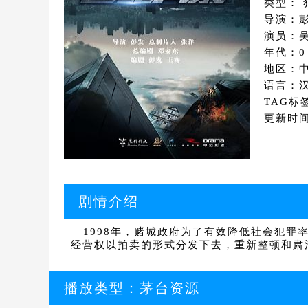
类型： 
导演：
演员：吴
年代：0
地区：
语言：
TAG标
更新时间：
剧情介绍
1998年，赌城政府为了有效降低社会犯罪
经营权以拍卖的形式分发下去，重新整顿和肃清
播放类型：
茅台资源