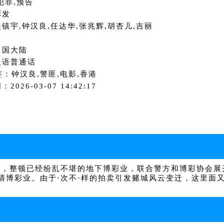
犯罪,预告
彭发
镇宇,钟汉良,任达华,张兆辉,胡杏儿,吉丽
中国大陆
汉语普通话
签：钟汉良,警匪,电影,香港
2026-03-07 14:42:17
率，整顿已经纷乱不堪的地下博彩业，联合警方和博彩协会展
博彩业。由于·次不·样的拍卖引发赌城风云变迁，这里面又有