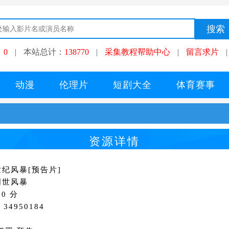
：
0
|
本站总计：
138770
|
采集教程帮助中心
|
留言求片
|
动漫
伦理片
短剧大全
体育赛事
资源详情
纪风暴[预告片]
创世风暴
0 分
34950184