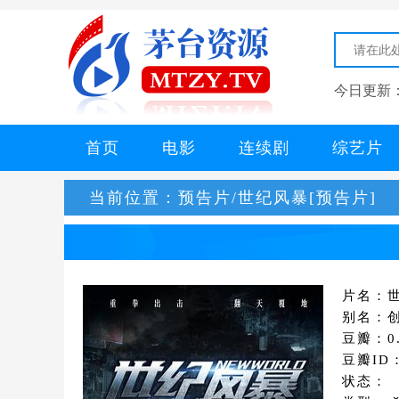
今日更新
首页
电影
连续剧
综艺片
当前位置：
预告片/世纪风暴[预告片]
片名：世
别名：
豆瓣：0.
豆瓣ID：
状态：