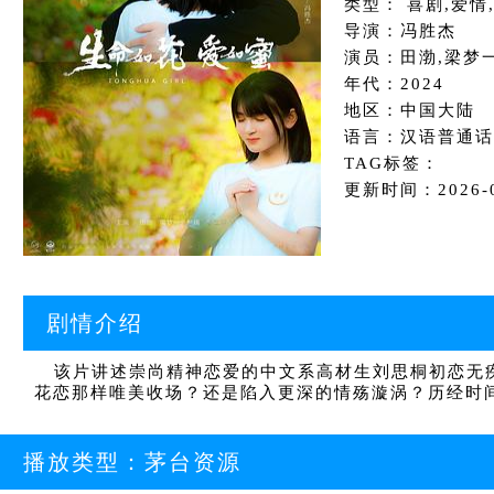
类型： 喜剧,爱情
导演：冯胜杰
演员：田渤,梁梦一
年代：2024
地区：中国大陆
语言：汉语普通话
TAG标签：
更新时间：2026-03
剧情介绍
该片讲述崇尚精神恋爱的中文系高材生刘思桐初恋无疾
花恋那样唯美收场？还是陷入更深的情殇漩涡？历经时
播放类型：
茅台资源