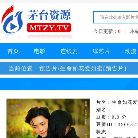
今日更新：
0
|
本
首页
电影
连续剧
综艺片
动漫
当前位置：
预告片/生命如花爱如蜜[预告片]
片名：生命如花爱
别名：
豆瓣：0.0 分
豆瓣ID：356632
状态：