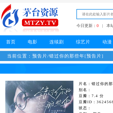
今日更新：
0
|
本
首页
电影
连续剧
综艺片
动漫
当前位置：
预告片/错过你的那些年[预告片]
片名：错过你的那
别名：
豆瓣：7.4 分
豆瓣ID：362456
状态：