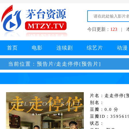
今日更新：
123
|
首页
电影
连续剧
综艺片
动漫
当前位置：
预告片/走走停停[预告片]
片名：走走停停[
别名：
豆瓣：0.0 分
豆瓣ID：359561
状态：