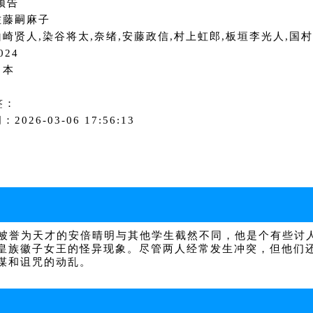
预告
佐藤嗣麻子
崎贤人,染谷将太,奈绪,安藤政信,村上虹郎,板垣李光人,国村
024
日本
签：
2026-03-06 17:56:13
被誉为天才的安倍晴明与其他学生截然不同，他是个有些讨
皇族徽子女王的怪异现象。尽管两人经常发生冲突，但他们
谋和诅咒的动乱。