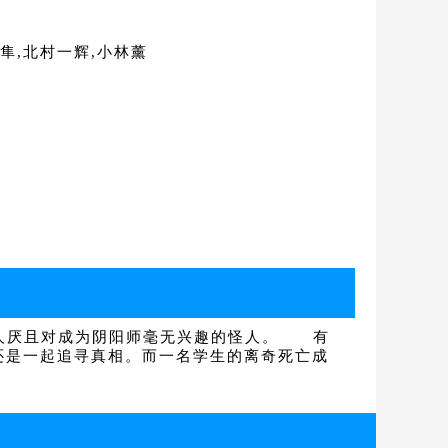
隼,北村一辉,小林薰
人厌且对成为阴阳师毫无兴趣的怪人。 有
还是一起追寻真相。而一名学生的离奇死亡成