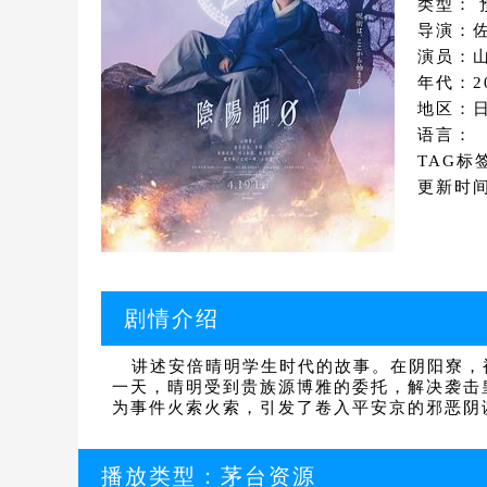
类型： 
导演：
演员：山
年代：2
地区：
语言：
TAG标
更新时间：
剧情介绍
讲述安倍晴明学生时代的故事。在阴阳寮，
一天，晴明受到贵族源博雅的委托，解决袭击
为事件火索火索，引发了卷入平安京的邪恶阴
播放类型：
茅台资源