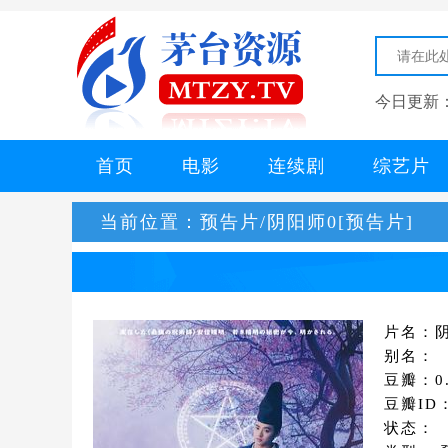
今日更新
首页
电影
连续剧
综艺片
当前位置：
预告片/阴阳师0[预告片]
片名：阴
别名：
豆瓣：0.
豆瓣ID：
状态：