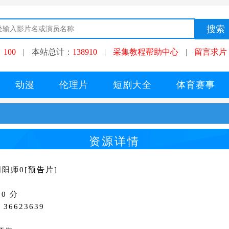
：
100
|
本站总计：
138910
|
采集教程帮助中心
|
留言求片
动漫
伦理片
短剧大全
体育赛事
资源详情
阳师0[预告片]
0 分
36623639