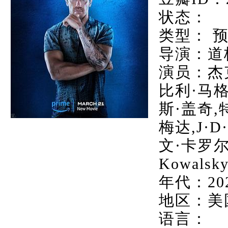
状态：
类型： 
导演：道
演员：杰
比利·马
斯·盖奇,
梅达,J·
文·卡罗尔,
Kowalsky
年代：20
地区：美
语言：