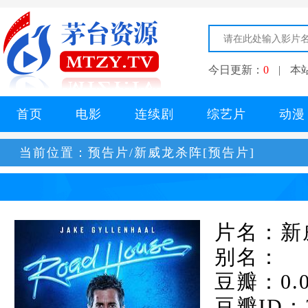
今日更新：
0
|
本
首页
电影
连续剧
综艺片
动漫
当前位置：
预告片/新威龙杀阵[预告片]
片名：新
别名：
豆瓣：0.
豆瓣ID：2