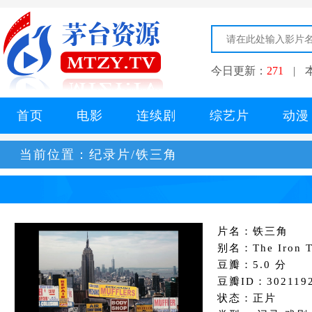
今日更新：
271
|
首页
电影
连续剧
综艺片
动漫
当前位置：
纪录片/铁三角
片名：铁三角
别名：The Iron Tr
豆瓣：5.0 分
豆瓣ID：302119
状态：正片