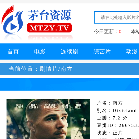
今日更新：
0
|
本
首页
电影
连续剧
综艺片
动漫
当前位置：
剧情片/南方
片名：南方
别名：Dixieland
豆瓣：7.2 分
豆瓣ID：266753
状态：正片