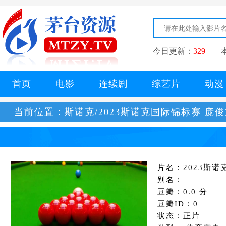
今日更新：
329
|
首页
电影
连续剧
综艺片
动漫
当前位置：
斯诺克/2023斯诺克国际锦标赛 庞
片名：2023斯诺
别名：
豆瓣：0.0 分
豆瓣ID：0
状态：正片