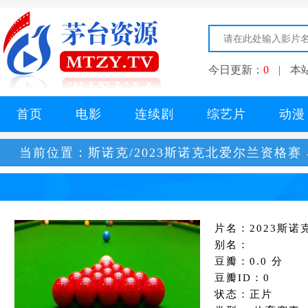
今日更新：
0
|
本
首页
电影
连续剧
综艺片
动漫
当前位置：
斯诺克/2023斯诺克北爱尔兰资格赛
片名：2023斯诺
别名：
豆瓣：0.0 分
豆瓣ID：0
状态：正片