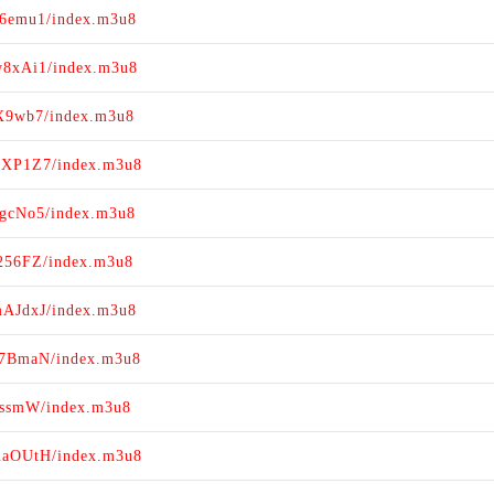
N6emu1/index.m3u8
w8xAi1/index.m3u8
qX9wb7/index.m3u8
QXP1Z7/index.m3u8
2gcNo5/index.m3u8
1256FZ/index.m3u8
mAJdxJ/index.m3u8
C7BmaN/index.m3u8
SssmW/index.m3u8
uaOUtH/index.m3u8