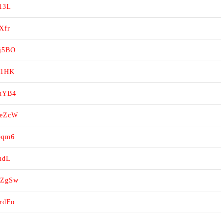
z13L
Xfr
Gj5BO
k1HK
khYB4
XeZcW
bqm6
udL
KZgSw
rdFo