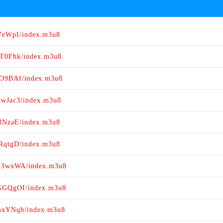
57eWpI/index.m3u8
hT0Fhk/index.m3u8
wO9BAf/index.m3u8
KwJac3/index.m3u8
H3NzaE/index.m3u8
hRqtgD/index.m3u8
gG3wxWA/index.m3u8
NGGQgOI/index.m3u8
MmxYNqh/index.m3u8