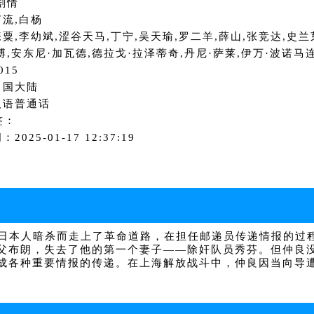
剧情
流,白杨
粟,李幼斌,涩谷天马,丁宁,吴天瑜,罗二羊,薛山,张竞达,史兰芽
博,安东尼·加瓦德,德拉戈·拉泽蒂奇,丹尼·萨莱,伊万·波诺马
015
中国大陆
汉语普通话
签：
2025-01-17 12:37:19
日本人暗杀而走上了革命道路，在担任邮递员传递情报的过
父布朗，失去了他的第一个妻子——除奸队员秀芬。但仲良
成各种重要情报的传递。在上海解放战斗中，仲良因当向导