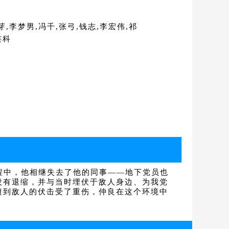
,李梦男,冯千,张弓,钱志,李宏伟,祁
连科
程中，他相继失去了他的同事——地下党员也
没有退缩，并与当时埋伏于敌人身边、为我党
遭到敌人的伏击受了重伤，仲良在这个环境中