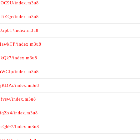
xpOC9U/index.m3u8
MJtZQc/index.m3u8
CUxpbT/index.m3u8
UHawkTF/index.m3u8
PkQk7/index.m3u8
tnWGlp/index.m3u8
AgKDPa/index.m3u8
dfvsw/index.m3u8
ZiqZx4/index.m3u8
AsQb97/index.m3u8