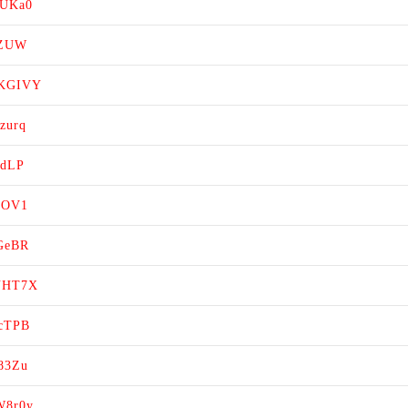
3UKa0
jZUW
NKGIVY
zurq
ddLP
wIOV1
4GeBR
QNHT7X
7cTPB
U83Zu
W8r0y