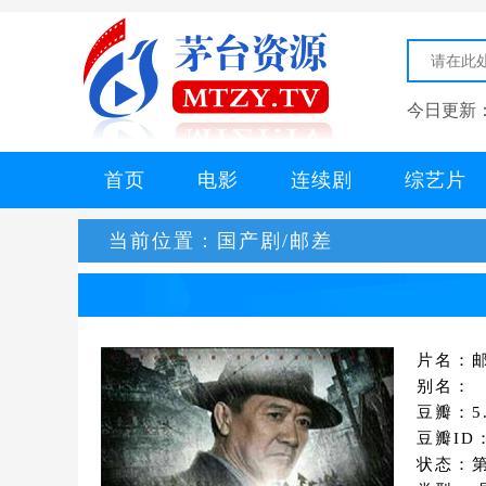
今日更新
首页
电影
连续剧
综艺片
当前位置：
国产剧/邮差
片名：
别名：
豆瓣：5.
豆瓣ID：
状态：第