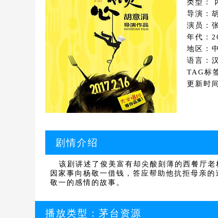
类型： 
导演：
演员：张
年代：2
地区：
语言：
TAG标
更新时间：
剧情介绍
该剧讲述了俊美富有却尖酸刻薄的西餐厅老板
因家事向杨敬一借钱，答应帮助他抗拒母亲的
敬一的感情的故事。
播放类型：
茅台资源