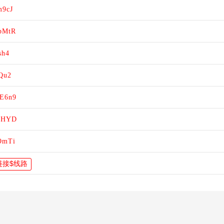
m9cJ
BpMtR
sh4
qQu2
YE6n9
2eHYD
UOmTi