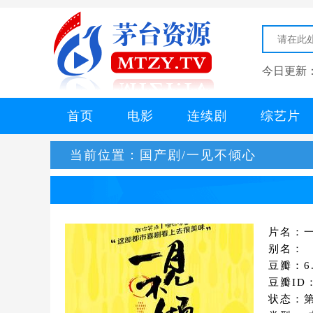
今日更新
首页
电影
连续剧
综艺片
当前位置：
国产剧/一见不倾心
片名：
别名：
豆瓣：6.
豆瓣ID：
状态：