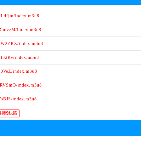
oLdfjm/index.m3u8
VDouvzM/index.m3u8
DYW2ZKZ/index.m3u8
NH32Rv/index.m3u8
d0VeZ/index.m3u8
zERVSmO/index.m3u8
YsBJS/index.m3u8