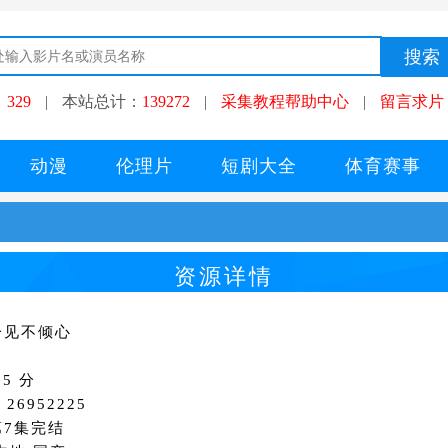
：
329
|
本站总计：
139272
|
采集教程帮助中心
|
留言求片
动漫
伦理片
短剧大全
体育赛事
资源详情
一见不倾心
5 分
26952225
第7集完结