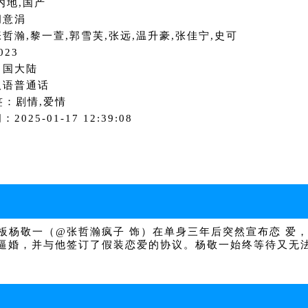
内地,国产
胡意涓
哲瀚,黎一萱,郭雪芙,张远,温升豪,张佳宁,史可
023
中国大陆
汉语普通话
签：剧情,爱情
2025-01-17 12:39:08
杨敬一（@张哲瀚疯子 饰）在单身三年后突然宣布恋 爱，
逼婚，并与他签订了假装恋爱的协议。杨敬一始终等待又无