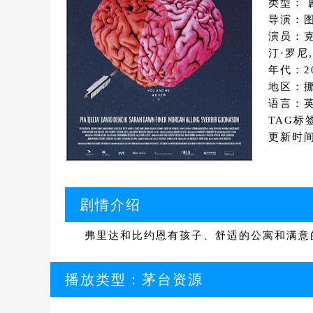
类型： 
导演：图
演员：克
汀·罗尼,
年代：2
地区：
语言：
TAG标
更新时间：
剧情介绍
弗里达和比约恩有孩子、舒适的公寓和满意
播放类型：
茅台资源