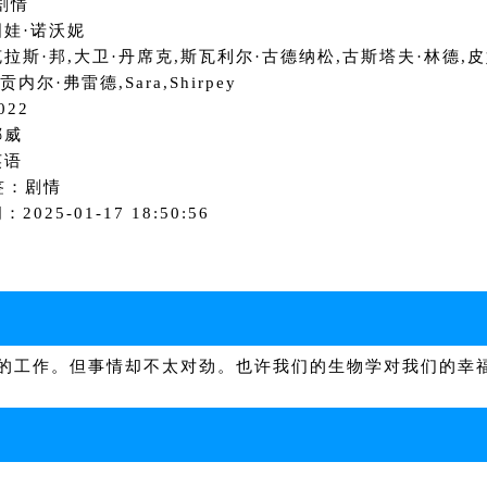
剧情
娃·诺沃妮
拉斯·邦,大卫·丹席克,斯瓦利尔·古德纳松,古斯塔夫·林德,皮
贡内尔·弗雷德,Sara,Shirpey
022
挪威
英语
签：剧情
2025-01-17 18:50:56
的工作。但事情却不太对劲。也许我们的生物学对我们的幸