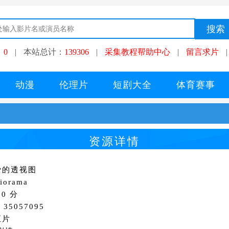
：
0
|
本站总计：
139306
|
采集教程帮助中心
|
留言求片
|
动漫
伦理片
短剧大全
体育赛事
资源详情
爱的透视图
orama
0 分
35057095
正片