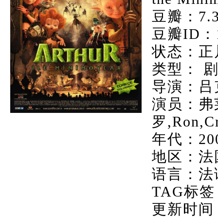
豆瓣：7.
豆瓣ID：1
状态：正
类型： 
导演：吕
演员：弗
罗,Ron,Cr
年代：20
地区：法
语言：法语
TAG标签
更新时间：20