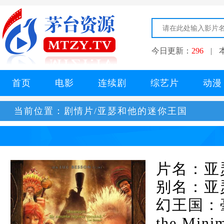
今日更新：
296
|
首页
电影
连续剧
综艺片
动漫
当前位置：
剧情片/亚瑟和他的迷你王国
片名：亚
别名：亚
幻王国：毫
the Minim