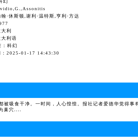
科幻
dio,G.,Assonitis
翰·休斯顿,谢利·温特斯,亨利·方达
977
意大利
意大利语
签：科幻
2025-01-17 14:43:30
都被吸食干净。一时间，人心惶惶。报社记者爱德华觉得事
穴....