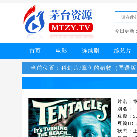
今日更新
首页
电影
连续剧
综艺片
当前位置：
科幻片/章鱼的猎物（国语版
片名：
别名：
豆瓣：5.
豆瓣ID
状态：