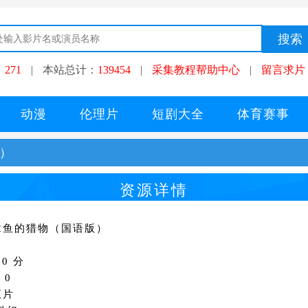
：
271
|
本站总计：
139454
|
采集教程帮助中心
|
留言求片
动漫
伦理片
短剧大全
体育赛事
）
资源详情
章鱼的猎物（国语版）
0 分
：0
正片