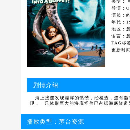
类型： 
导演：Ovi
演员：约
年代：1
地区：
语言：
TAG标
更新时间：
剧情介绍
海上接连发现漂浮的骷髅，经检查，连骨髓
现，一只体形巨大的海底怪兽已占据海底隧道为巢
播放类型：
茅台资源