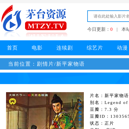
今日更新：
0
|
本
首页
电影
连续剧
综艺片
动漫
当前位置：
剧情片/新平家物语
片名：新平家物语
别名：Legend of t
豆瓣：7.3 分
豆瓣ID：130356
状态：正片