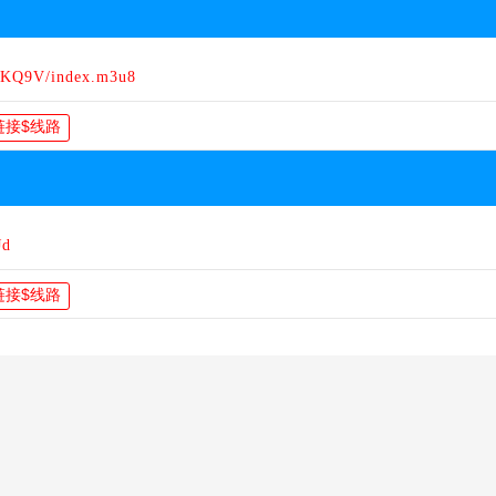
RKQ9V/index.m3u8
Jd