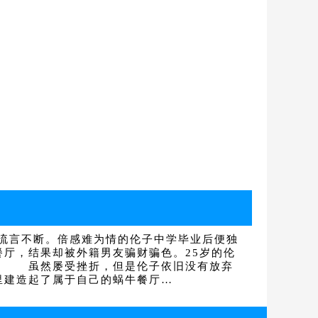
流言不断。倍感难为情的伦子中学毕业后便独
厅，结果却被外籍男友骗财骗色。25岁的伦
漠。 虽然屡受挫折，但是伦子依旧没有放弃
里建造起了属于自己的蜗牛餐厅…