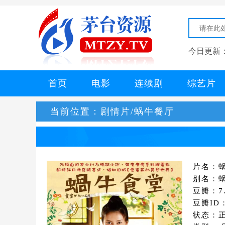
今日更新
首页
电影
连续剧
综艺片
当前位置：
剧情片/蜗牛餐厅
片名：
别名：蜗牛食
豆瓣：7.
豆瓣ID：
状态：