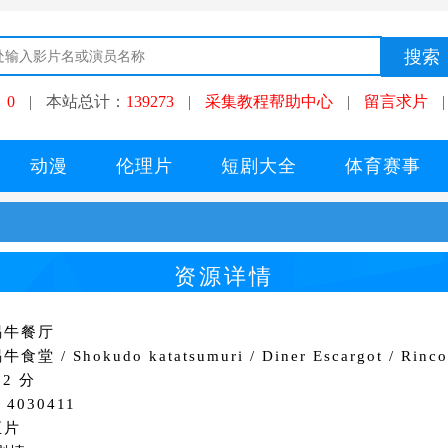
：
0
|
本站总计：
139273
|
采集教程帮助中心
|
留言求片
|
动漫
伦理片
短剧大全
体育赛事
资源详情
蜗牛餐厅
堂 / Shokudo katatsumuri / Diner Escargot / Rinco'
2 分
4030411
正片