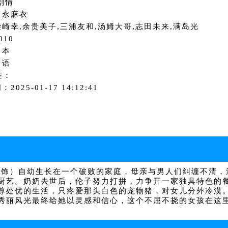
剧情
富永麻衣
崎幸,余贵美子,三浦友和,汤姆大哥,志田未来,满岛光
010
日本
日语
签：
2025-01-17 14:12:41
饰）自幼生长在一个破败的家庭，母亲与男人们纠缠不清，
厨艺。奶奶去世后，伦子努力打拼，力争开一家独具特色的餐
养尊处优的生活，只疼爱那头白色的宠物猪，对女儿分外冷
秀丽风光最终给她以灵感和信心，这个不屈不挠的女孩在这