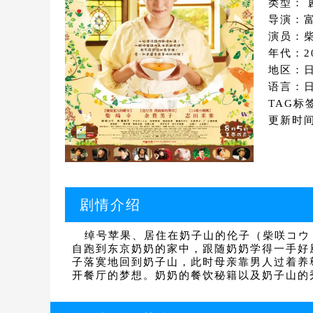
类型： 
导演：
演员：柴
年代：2
地区：
语言：
TAG标
更新时间：
剧情介绍
绰号苹果、居住在奶子山的伦子（柴咲コウ 
自跑到东京奶奶的家中，跟随奶奶学得一手好
子落寞地回到奶子山，此时母亲靠男人过着
开餐厅的梦想。奶奶的餐饮秘籍以及奶子山的