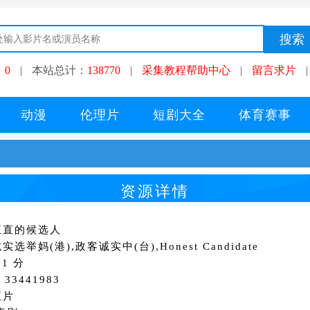
：
0
|
本站总计：
138770
|
采集教程帮助中心
|
留言求片
|
动漫
伦理片
短剧大全
体育赛事
资源详情
正直的候选人
选举妈(港),政客诚实中(台),Honest Candidate
1 分
33441983
正片