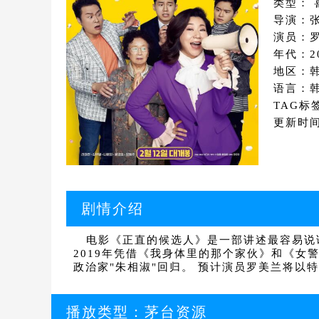
类型： 
导演：
演员：罗
年代：2
地区：
语言：
TAG标
更新时间：
剧情介绍
电影《正直的候选人》是一部讲述最容易说谎
2019年凭借《我身体里的那个家伙》和《女
政治家"朱相淑"回归。 预计演员罗美兰将以
播放类型：
茅台资源