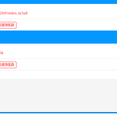
O2h9/index.m3u8
6k