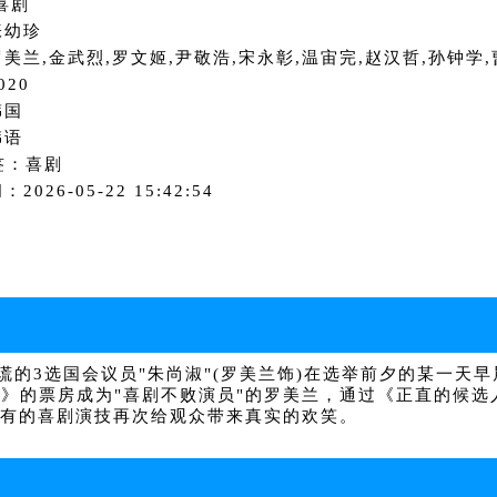
喜剧
张幼珍
美兰,金武烈,罗文姬,尹敬浩,宋永彰,温宙完,赵汉哲,孙钟学
020
韩国
韩语
签：喜剧
2026-05-22 15:42:54
的3选国会议员"朱尚淑"(罗美兰饰)在选举前夕的某一天
警》的票房成为"喜剧不败演员"的罗美兰，通过《正直的候
特有的喜剧演技再次给观众带来真实的欢笑。