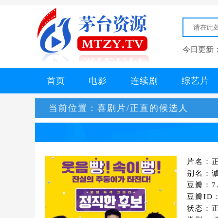
今日更新
首页
电影
连续剧
综艺片
当前位置：
喜剧片/正直的候选人
片名：
别名：诚实
豆瓣：7.
豆瓣ID：
状态：