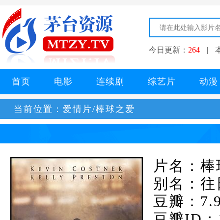
今日更新：
264
|
首页
电影
连续剧
综艺片
动漫
当前位置：
爱情片/棒球之爱
片名：棒
别名：往
豆瓣：7.
豆瓣ID：1