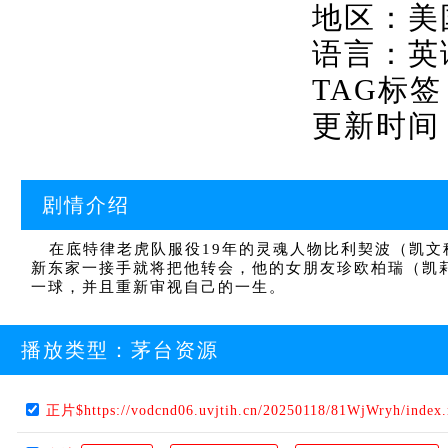
地区：美
语言：英
TAG标签
更新时间：20
剧情介绍
在底特律老虎队服役19年的灵魂人物比利契波（凯文
新东家一接手就将把他转会，他的女朋友珍欧柏瑞（凯
一球，并且重新审视自己的一生。
播放类型：
茅台资源
正片$https://vodcnd06.uvjtih.cn/20250118/81WjWryh/index