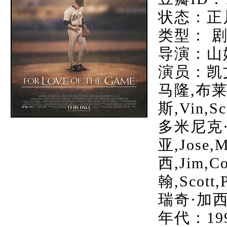
状态：正
类型： 剧
导演：山
演员：凯文
马隆,布莱
斯,Vin,S
多米尼克
亚,Jose,M
西,Jim,C
翰,Scott,P
瑞奇·加西亚,
年代：19