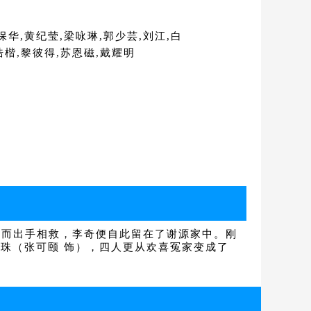
保华,黄纪莹,梁咏琳,郭少芸,刘江,白
浩楷,黎彼得,苏恩磁,戴耀明
海而出手相救，李奇便自此留在了谢源家中。刚
珠（张可颐 饰），四人更从欢喜冤家变成了