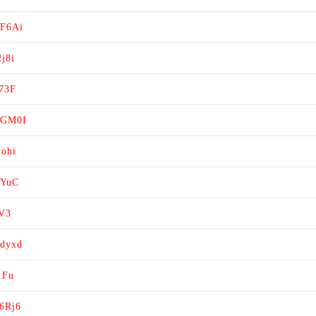
gF6Ai
j8i
u73F
9GM0I
Pohi
cYuC
sV3
Ddyxd
1Fu
6Rj6