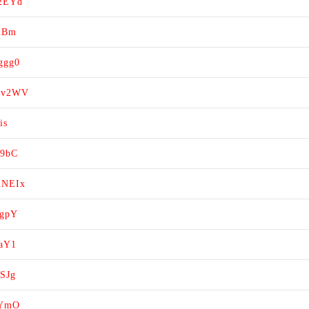
62EYd
t2Bm
ggg0
3vv2WV
is
X9bC
mNEIx
IgpY
caY1
mSJg
tYmO