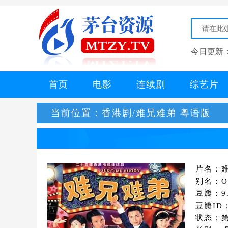
今日更新
首页
电影
连续剧
综艺片
当前位置：
香港剧/难兄难弟 粤语版
片名：难
别名：Ol
豆瓣：9.
豆瓣ID：
状态：第