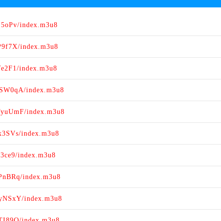
15oPv/index.m3u8
P9f7X/index.m3u8
Ye2F1/index.m3u8
eSW0qA/index.m3u8
HTyuUmF/index.m3u8
x3SVs/index.m3u8
z3ce9/index.m3u8
FPnBRq/index.m3u8
dyNSxY/index.m3u8
lTI89O/index.m3u8