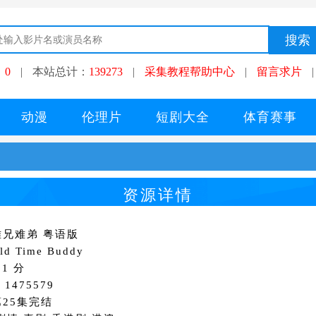
：
0
|
本站总计：
139273
|
采集教程帮助中心
|
留言求片
|
动漫
伦理片
短剧大全
体育赛事
资源详情
兄难弟 粤语版
d Time Buddy
1 分
1475579
25集完结