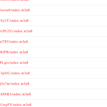
Uorsw0/index.m3u8
CSy5T/index.m3u8
N2GPGTG/index.m3u8
xf7PJ/index.m3u8
d82PB/index.m3u8
PLgis/index.m3u8
G3pSlG/index.m3u8
TQ1e7m/index.m3u8
mA8SR3/index.m3u8
mLGwpFS/index.m3u8