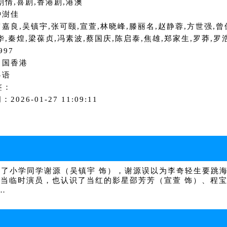
剧情,喜剧,香港剧,港澳
钟澍佳
嘉良,吴镇宇,张可颐,宣萱,林晓峰,滕丽名,赵静蓉,方世强,曾
华,秦煌,梁葆贞,冯素波,蔡国庆,陈启泰,焦雄,郑家生,罗莽,罗
997
中国香港
粤语
签：
2026-01-27 11:09:11
了小学同学谢源（吴镇宇 饰），谢源误以为李奇轻生要跳
场当临时演员，也认识了当红的影星邵芳芳（宣萱 饰）、程宝
…