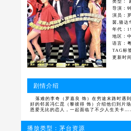
类型： 
导演：
演员：罗
茵,骆达
年代：1
地区：
语言：
TAG标
更新时间：
剧情介绍
落难的李奇（罗嘉良 饰）在穷途末路时遇到
好的邻居冯仁昆（黎彼得 饰）介绍他们到片
恩爱无比的恋人，一起面临了不少人生关卡…
播放类型：
茅台资源