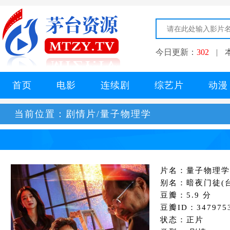
今日更新：
302
|
首页
电影
连续剧
综艺片
动漫
当前位置：
剧情片/量子物理学
片名：量子物理学
别名：暗夜门徒(台) / Q
豆瓣：5.9 分
豆瓣ID：347975
状态：正片