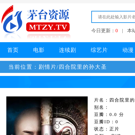
今日更新：
0
|
本
首页
电影
连续剧
综艺片
动漫
当前位置：
剧情片/四合院里的孙大圣
片名：四合院里的
别名：
豆瓣：0.0 分
豆瓣ID：0
状态：正片