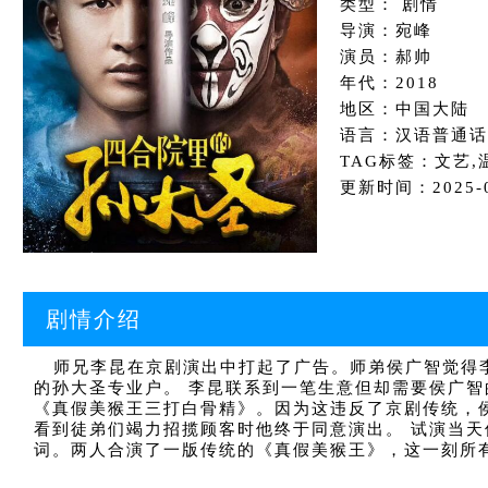
类型： 剧情
导演：宛峰
演员：郝帅
年代：2018
地区：中国大陆
语言：汉语普通话
TAG标签：文艺,温
更新时间：2025-01
剧情介绍
师兄李昆在京剧演出中打起了广告。师弟侯广智觉得李
的孙大圣专业户。 李昆联系到一笔生意但却需要侯广
《真假美猴王三打白骨精》。因为这违反了京剧传统，
看到徒弟们竭力招揽顾客时他终于同意演出。 试演当
词。两人合演了一版传统的《真假美猴王》，这一刻所