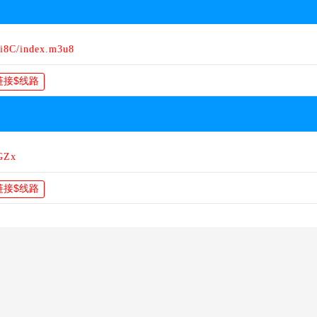
i8C/index.m3u8
GZx