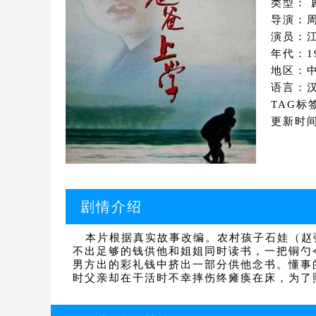
类型： 
导演：
演员：江
年代：1
地区：
语言：
TAG标
更新时间：
剧情介绍
本片根据真实故事改编。农村孩子石娃（赵
不出足够的钱供他和姐姐同时读书，一把铜勺
男方出的彩礼钱中挤出一部分供他念书。懂事
时父亲却在干活时不幸摔伤终瘫痪在床，为了