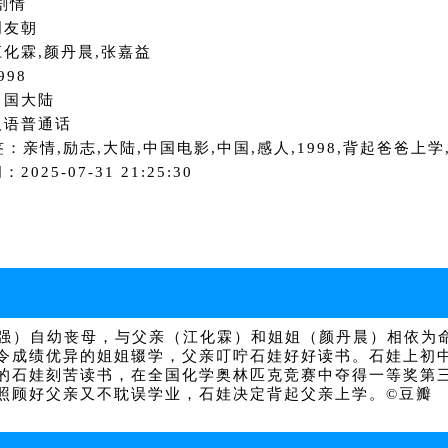
剧情
周友朝
化霖,颜丹晨,张嘉益
998
中国大陆
汉语普通话
签：亲情,励志,大陆,中国电影,中国,感人,1998,背起爸爸上
2025-07-31 21:25:30
强）自幼丧母，与父亲（江化霖）和姐姐（颜丹晨）相依为
令成绩优异的姐姐辍学，父亲叮咛石娃好好读书。石娃上初
的石娃刻苦读书，在全国化学奥林匹克竞赛中夺得一等奖第
照顾好父亲又不耽误学业，石娃决定背起父亲上学。©豆瓣