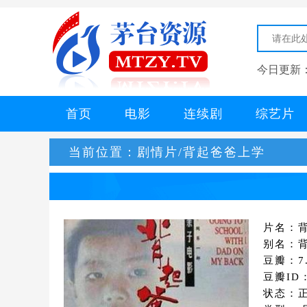
今日更新
首页
电影
连续剧
综艺片
当前位置：
剧情片/背起爸爸上学
片名：
别名：背着爸
豆瓣：7.
豆瓣ID：
状态：