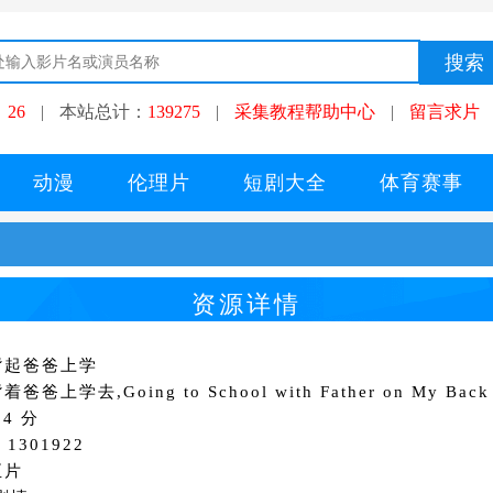
：
26
|
本站总计：
139275
|
采集教程帮助中心
|
留言求片
动漫
伦理片
短剧大全
体育赛事
资源详情
背起爸爸上学
爸上学去,Going to School with Father on My Back
4 分
1301922
正片