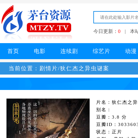
今日更新：
0
|
本
首页
电影
连续剧
综艺片
动漫
当前位置：
剧情片/狄仁杰之异虫谜案
片名：狄仁杰之异
别名：
豆瓣：3.8 分
豆瓣ID：303360
状态：正片