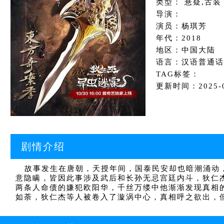
类型： 悬疑,古装
导演：
演员：杨琪芳
年代：2018
地区：中国大陆
语言：汉语普通话
TAG标签：
更新时间：2025-01
剧情介绍
故事发生在唐朝，天授年间，国泰民安却也暗潮涌动，
意隐瞒，皆因此事涉及武后和长孙无忌宫廷内斗，狄仁
两条人命债的嫌犯欧阳华，千丝万缕中他渐渐发现真相
如荼，狄仁杰等人被卷入了漩涡中心，真相呼之欲出，