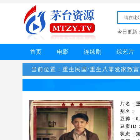
今日更新
首页
电影
连续剧
综艺片
当前位置：
重生民国/重生八零发家致
片名：
别名：
豆瓣：0.
豆瓣ID
状态：第