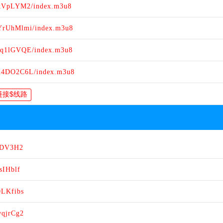
qkVpLYM2/index.m3u8
/YrUhMlmi/index.m3u8
/sq1lGVQE/index.m3u8
/u4DO2C6L/index.m3u8
iSDV3H2
sIHblf
0LKfibs
wqjrCg2