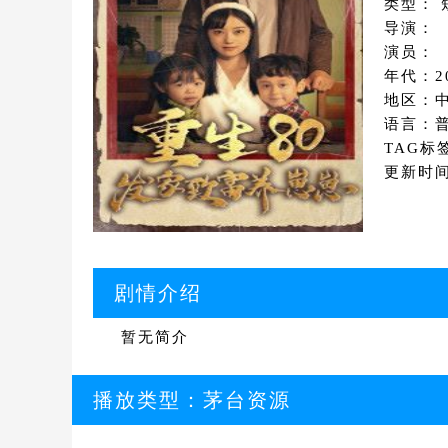
类型： 
导演：
演员：
年代：2
地区：
语言：
TAG标
更新时间：
剧情介绍
暂无简介
播放类型：
茅台资源