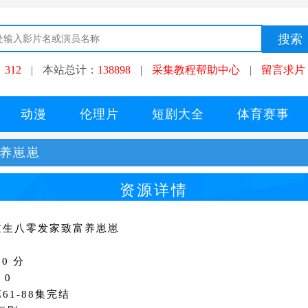
：
312
|
本站总计：
138898
|
采集教程帮助中心
|
留言求片
动漫
伦理片
短剧大全
体育赛事
富养崽崽
资源详情
重生八零发家致富养崽崽
0 分
：0
61-88集完结