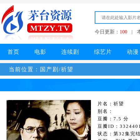
今日更新：
100
|
首页
电影
连续剧
综艺片
动漫
当前位置：
国产剧/祈望
片名：祈望
别名：
豆瓣：7.5 分
豆瓣ID：332440
状态：第32集完