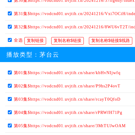
第30集$https://vodcnd01.uvjtih.cn/20241216/37ilg6hy/inde
第31集$https://vodcnd01.uvjtih.cn/20241216/Vxi7OCiH/ind
第32集$https://vodcnd01.uvjtih.cn/20241216/8WU6vT2T/in
全选
播放类型：
茅台云
第01集$https://vodcnd01.uvjtih.cn/share/kbHvNIjwfq
第02集$https://vodcnd01.uvjtih.cn/share/P9hs2P4ovT
第03集$https://vodcnd01.uvjtih.cn/share/rcayT0QfoD
第04集$https://vodcnd01.uvjtih.cn/share/rPRWfH71Pg
第05集$https://vodcnd01.uvjtih.cn/share/3MtTUJwOAM