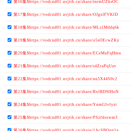
第16集$https://vodcnd01.uvjtih.cn/share/tnrmUZksOC
第17集$https://vodcnd01.uvjtih.cn/share/OJgxlFVKID
第18集$https://vodcnd01.uvjtih.cn/share/MLs1Mddq6k
第19集$https://vodcnd01.uvjtih.cn/share/o5sOEcwZKy
第20集$https://vodcnd01.uvjtih.cn/share/ECeMuFqHmu
第21集$https://vodcnd01.uvjtih.cn/share/s4ZraPqUav
第22集$https://vodcnd01.uvjtih.cn/share/uu5X44S0c2
第23集$https://vodcnd01.uvjtih.cn/share/RxfRD9lHoN
第24集$https://vodcnd01.uvjtih.cn/share/YnmGIvfyzt
第25集$https://vodcnd01.uvjtih.cn/share/PSzfdsxwm3
第26集$https://vodcnd01.uvjtih.cn/share/1AcSBQqn1g